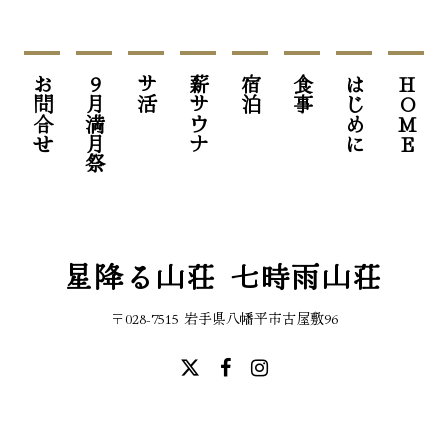
お問合せ
9月満月祭
サ活
薪サウナ
宿泊
食事
はじめに
HOME
星降る山荘 七時雨山荘
〒028-7515 岩手県八幡平市古屋敷96