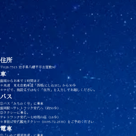
住所
〒028-7515 岩手県八幡平市古屋敷96
車
盛岡からお車で１時間ほど
※高速 東北自動車道「西根(にしね)IC」から30分
※ナビで、施設名ではなく「住所」を入力してお越しください。
バス
①バス「みちのく号」に乗車
盛岡駅〜テレトラック安代へ（約50分）
②タクシーに乗る。
テレトラック安代〜七時雨山荘（18分）
※事前に安代観光タクシー（0195-72-2535）をご予約ください
電車
①「いわて銀河鉄道」に乗車