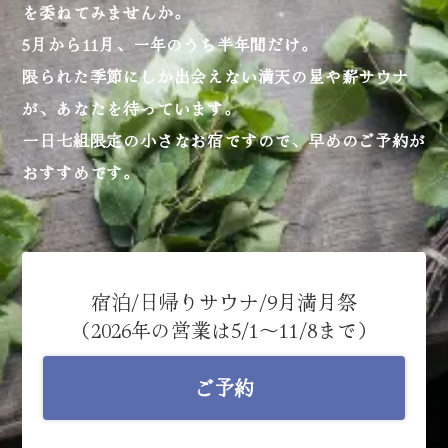
を委ねてみませんか。
5月から11月、一年のうち半年間だけ。
限られた季節にしか出会えない満天の星や薪サウナ
が、あなたを待っています。
一日七組限定の小さなお宿ですので、早めのご予約が
おすすめです。
宿泊/日帰りサウナ/9月満月祭
（2026年の営業は5/1〜11/8まで）
ご予約