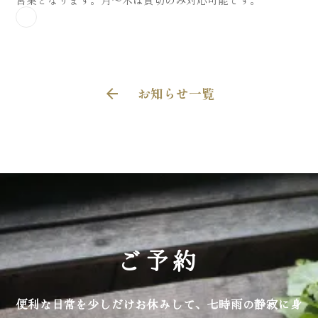
お知らせ一覧
arrow_back
ご予約
便利な日常を少しだけお休みして、七時雨の静寂に身